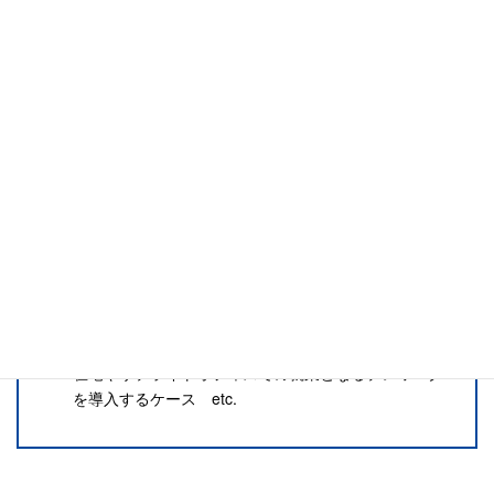
助成金が受け取れるケース例
パート・契約社員・派遣社員等の有期契約労働者を正
規社員として雇用するケース
正社員雇用に先立ち《試行的に》人材を雇用するケー
ス
60歳以上の高齢者を雇用したり、雇用延長制度を整備
するケース
母子（父子）家庭の方、障害者の方をハローワークで
雇用するケース
業務効率化のための設備投資を行い、事業所内最低賃
金を引上げするケース
在宅やサテライトオフィスでの就業となるテレワーク
を導入するケース etc.