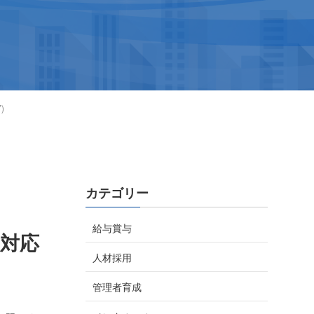
)
カテゴリー
給与賞与
対応
人材採用
管理者育成