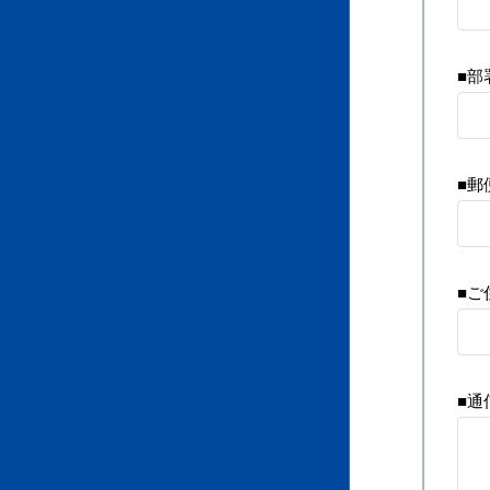
■部
■郵
■ご
■通