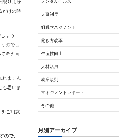
メンタルヘルス
は限りませ
るだけの時
人事制度
組織マネジメント
でしょう
働き方改革
まうのでし
生産性向上
めて考え直
人材活用
知れません
就業規則
とも思いま
マネジメントレポート
その他
）をご用意
月別アーカイブ
ますので、