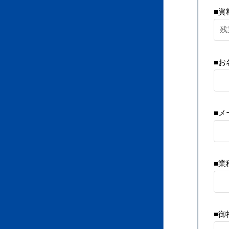
■資
■お
■メ
■業
■御