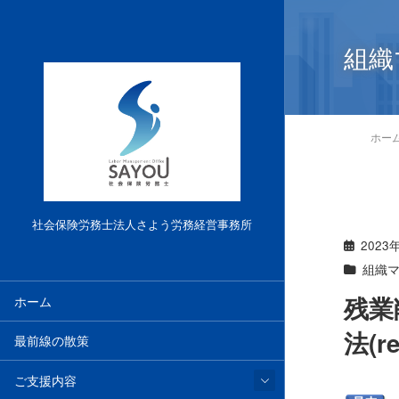
組織
ホー
社会保険労務士法人さよう労務経営事務所
2023
組織
残業
ホーム
法(r
最前線の散策
ご支援内容