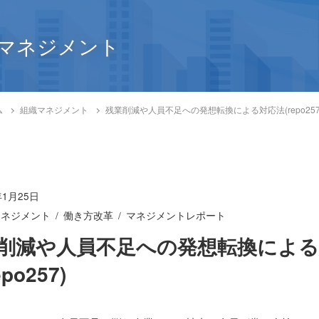
マネジメント
ム
組織マネジメント
残業削減や人員不足への発想転換による対応法(repo257
年1月25日
マネジメント
働き方改革
マネジメントレポート
削減や人員不足への発想転換による
epo257)