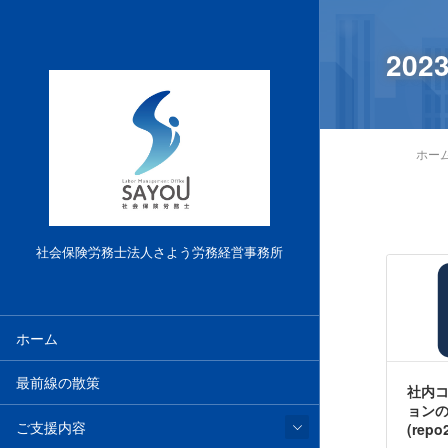
202
ホー
社会保険労務士法人さよう労務経営事務所
ホーム
最前線の散策
社内
ョン
ご支援内容
(repo